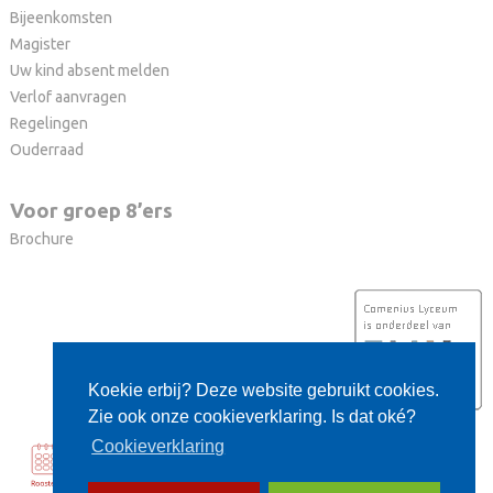
Bijeenkomsten
Magister
Uw kind absent melden
Verlof aanvragen
Regelingen
Ouderraad
Voor groep 8’ers
Brochure
Koekie erbij? Deze website gebruikt cookies.
Zie ook onze cookieverklaring. Is dat oké?
Cookieverklaring