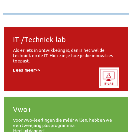
IT-/Techniek-lab
Als er iets in ontwikkeling is, dan is het wel de
techniek en de IT. Hier zie je hoe je die innovaties
toepast.
Lees meer>>
Vwo+
Voor vwo-leerlingen die méér willen, hebben we
een tweejarig plusprogramma.
Heel uitdagend!