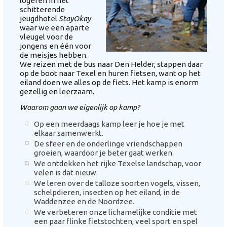
logeren in het
schitterende
jeugdhotel
StayOkay
waar we een aparte
vleugel voor de
jongens en één voor
de meisjes hebben.
We reizen met de bus naar Den Helder, stappen daar
op de boot naar Texel en huren fietsen, want op het
eiland doen we alles op de fiets. Het kamp is enorm
gezellig en leerzaam.
Waarom gaan we eigenlijk op kamp?
Op een meerdaags kamp leer je hoe je met
elkaar samenwerkt.
De sfeer en de onderlinge vriendschappen
groeien, waardoor je beter gaat werken.
We ontdekken het rijke Texelse landschap, voor
velen is dat nieuw.
We leren over de talloze soorten vogels, vissen,
schelpdieren, insecten op het eiland, in de
Waddenzee en de Noordzee.
We verbeteren onze lichamelijke conditie met
een paar flinke fietstochten, veel sport en spel