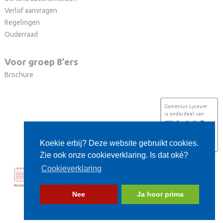
Verlof aanvragen
Regelingen
Ouderraad
Voor groep 8’ers
Brochure
Koekie erbij? Deze website gebruikt cookies.
Zie ook onze cookieverklaring. Is dat oké?
Cookieverklaring
Nee
Ja hoor prima