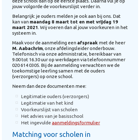
deze school dan op de eerste plaats. Daarna vul je op
jouw volgorde de voorkeurslijst verder in.
Belangrijk: je ouders melden je ook aan bij ons. Dat
kan van
maandag 8 maart tot en met vrijdag 19
maart 2021
. Wij voeren dan al jouw voorkeuren in het
systeem in.
Maak voor de aanmelding een
afspraak
met de heer
M. Aabachrim
, onze afdelingsleider onderbouw.
Telefonisch via onze administratie, bereikbaar van
9.00 tot 16.30 uur op werkdagen via telefoonnummer
020 614 0305. Bij de aanmelding verwachten we de
toekomstige leerling samen met de ouders
(verzorgers) op onze school.
Neem dan deze documenten mee:
Legitimatie ouders (verzorgers)
Legitimatie van het kind
Voorkeurslijst van scholen
Het advies van je basisschool
Het ingevulde
aanmeldingsformulier
Matching voor scholen in