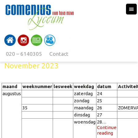
020 – 6140305
Contact
November 2023
maand
weeknummer
lesweek
weekdag
datum
Activitei
augustus
zaterdag
24
zondag
25
35
maandag
26
ZOMERV
dinsdag
27
woensdag
28…
Continue
reading