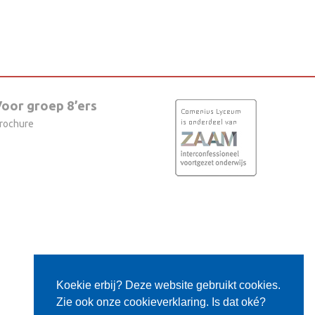
oor groep 8’ers
rochure
Koekie erbij? Deze website gebruikt cookies.
Zie ook onze cookieverklaring. Is dat oké?