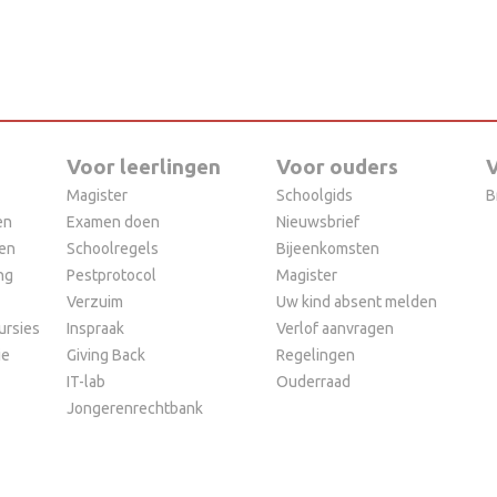
Voor leerlingen
Voor ouders
V
Magister
Schoolgids
B
en
Examen doen
Nieuwsbrief
ten
Schoolregels
Bijeenkomsten
ng
Pestprotocol
Magister
Verzuim
Uw kind absent melden
ursies
Inspraak
Verlof aanvragen
ie
Giving Back
Regelingen
IT-lab
Ouderraad
Jongerenrechtbank