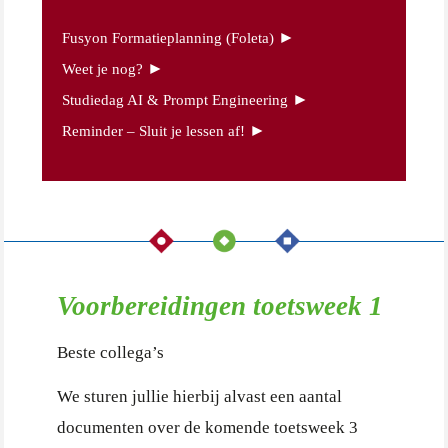
►
Fusyon Formatieplanning (Foleta)
►
Weet je nog?
►
Studiedag AI & Prompt Engineering
►
Reminder – Sluit je lessen af!
Voorbereidingen toetsweek 1
Beste collega’s
We sturen jullie hierbij alvast een aantal
documenten over de komende toetsweek 3