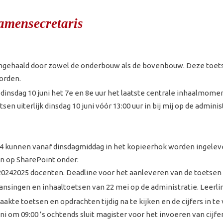
amensecretaris
ngehaald door zowel de onderbouw als de bovenbouw. Deze toetse
orden.
dinsdag 10 juni het 7e en 8e uur het laatste centrale inhaalmome
en uiterlijk dinsdag 10 juni vóór 13:00 uur in bij mij op de adminis
 kunnen vanaf dinsdagmiddag in het kopieerhok worden ingeleve
n op SharePoint onder:
0242025 docenten. Deadline voor het aanleveren van de toetsen i
kansingen en inhaaltoetsen van 22 mei op de administratie. Leerl
kte toetsen en opdrachten tijdig na te kijken en de cijfers in te 
ni om 09:00 ’s ochtends sluit magister voor het invoeren van cijfer