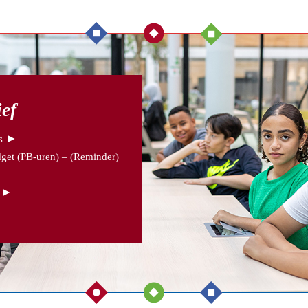
ief
►
s
get (PB-uren) – (Reminder)
►