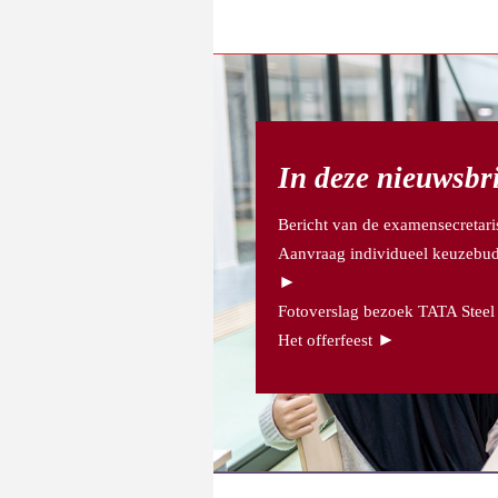
In deze nieuwsbr
Bericht van de examensecretari
Aanvraag individueel keuzebud
►
Fotoverslag bezoek TATA Steel
►
Het offerfeest