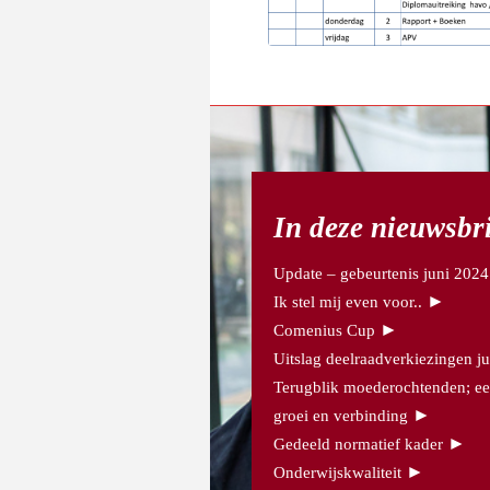
In deze nieuwsbr
Update – gebeurtenis juni 2024
►
Ik stel mij even voor..
►
Comenius Cup
Uitslag deelraadverkiezingen j
Terugblik moederochtenden; ee
►
groei en verbinding
►
Gedeeld normatief kader
►
Onderwijskwaliteit