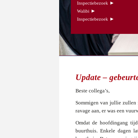
►
Inspectiebezoek
►
Walibi
►
Inspectiebezoek
Update – gebeurte
Beste collega’s,
Sommigen van jullie zullen 
ravage aan, er was een vuurw
Omdat de hoofdingang tijd
buurthuis. Enkele dagen la