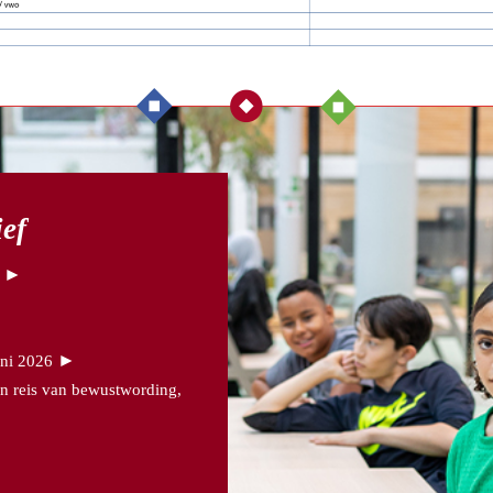
ief
►
►
uni 2026
n reis van bewustwording,