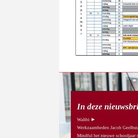
In deze nieuwsbr
►
Walibi
Werkzaamheden Jacob Geelbuu
Mindful het nieuwe schooljaar s