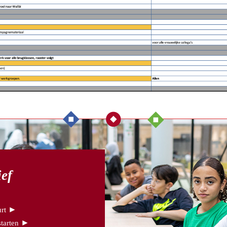
ief
►
rt
►
tarten