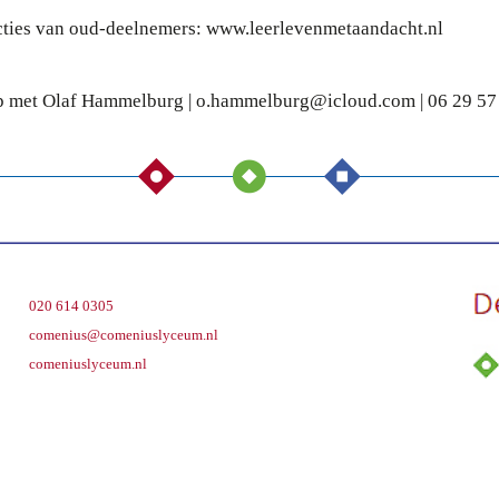
cties van oud-deelnemers: www.leerlevenmetaandacht.nl
p met Olaf Hammelburg | o.hammelburg@icloud.com | 06 29 57
020 614 0305
comenius@comeniuslyceum.nl
comeniuslyceum.nl