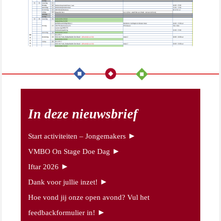
In deze nieuwsbrief
►
Start activiteiten – Jongemakers
►
VMBO On Stage Doe Dag
►
Iftar 2026
►
Dank voor jullie inzet!
Hoe vond jij onze open avond? Vul het
►
feedbackformulier in!