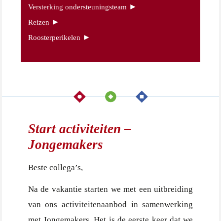
►
Versterking ondersteuningsteam
►
Reizen
►
Roosterperikelen
Start activiteiten –
Jongemakers
Beste collega’s,
Na de vakantie starten we met een uitbreiding
van ons activiteitenaanbod in samenwerking
met Jongemakers. Het is de eerste keer dat we