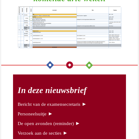
In deze nieuwsbrief
►
Bericht van de examensecretaris
►
Personeelsuitje
►
De open avonden (reminder)
►
Verzoek aan de secties